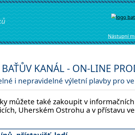
ků
Nástup
ní m
- BAŤŮV KANÁL - ON-LINE PR
lné i nepravidelné výletní plavby pro v
tky můžete také zakoupit v informačníc
icích, Uherském Ostrohu a v přístavu v
ínů, přístavišť, lodí