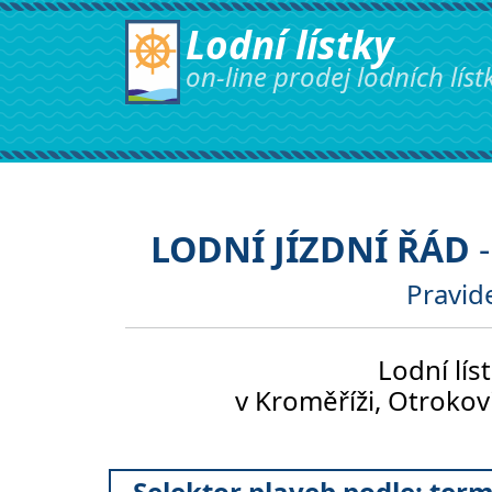
Lodní lístky
on-line prodej lodních líst
Skočit na obsah
Základní navigace
LODNÍ JÍZDNÍ ŘÁD
Pravide
Lodní lís
v Kroměříži, Otrokov
Selektor plaveb podle: term