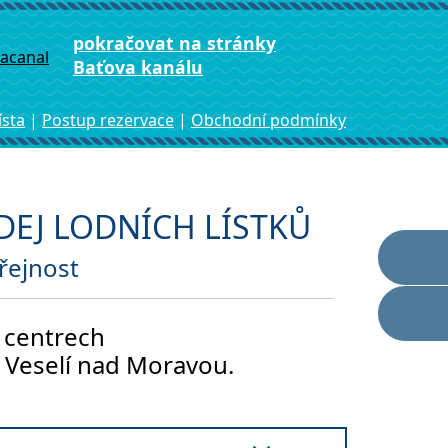
pokračovat na stránky
Baťova kanálu
ísta
|
Postup rezervace
|
Obch
odní
podmínky
ODEJ LODNÍCH LÍSTKŮ
eřejnost
h centrech
e Veselí nad Moravou.