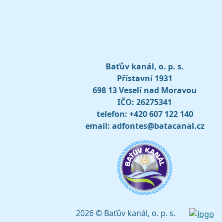
Baťův kanál, o. p. s.
Přístavní 1931
698 13 Veselí nad Moravou
IČO: 26275341
telefon: +420 607 122 140
email: adfontes@batacanal.cz
2026 © Baťův kanál, o. p. s.